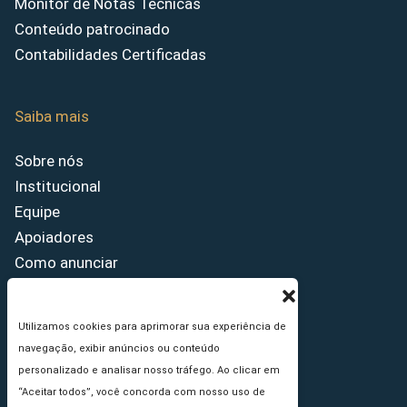
Monitor de Notas Técnicas
Conteúdo patrocinado
Contabilidades Certificadas
Saiba mais
Sobre nós
Institucional
Equipe
Apoiadores
Como anunciar
Fale conosco
Termos de uso
Utilizamos cookies para aprimorar sua experiência de
Política de privacidade
navegação, exibir anúncios ou conteúdo
Princípios Editoriais
personalizado e analisar nosso tráfego. Ao clicar em
“Aceitar todos”, você concorda com nosso uso de