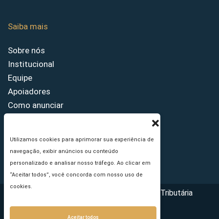
Saiba mais
Sobre nós
Institucional
Equipe
Apoiadores
Como anunciar
Fale conosco
Termos de uso
Utilizamos cookies para aprimorar sua experiência de
Política de privacidade
navegação, exibir anúncios ou conteúdo
Princípios Editoriais
personalizado e analisar nosso tráfego. Ao clicar em
“Aceitar todos”, você concorda com nosso uso de
cookies.
Copyright © 2026 - Portal da Reforma Tributária
Aceitar todos