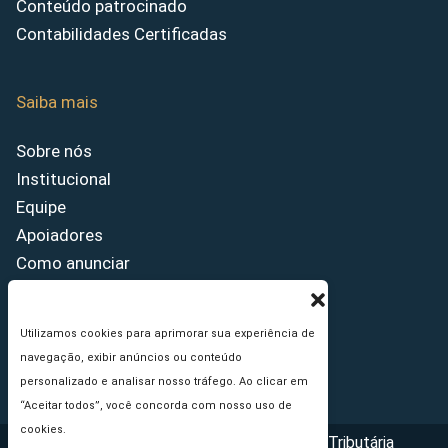
Conteúdo patrocinado
Contabilidades Certificadas
Saiba mais
Sobre nós
Institucional
Equipe
Apoiadores
Como anunciar
Fale conosco
Termos de uso
Utilizamos cookies para aprimorar sua experiência de
Política de privacidade
navegação, exibir anúncios ou conteúdo
Princípios Editoriais
personalizado e analisar nosso tráfego. Ao clicar em
“Aceitar todos”, você concorda com nosso uso de
cookies.
Copyright © 2026 - Portal da Reforma Tributária