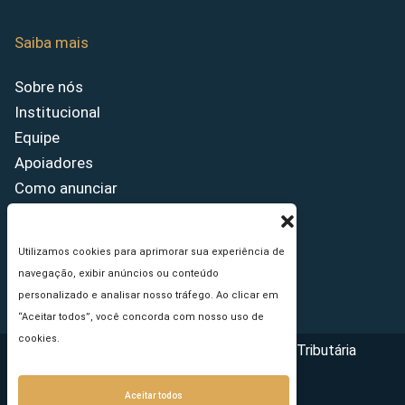
Saiba mais
Sobre nós
Institucional
Equipe
Apoiadores
Como anunciar
Fale conosco
Termos de uso
Utilizamos cookies para aprimorar sua experiência de
Política de privacidade
navegação, exibir anúncios ou conteúdo
Princípios Editoriais
personalizado e analisar nosso tráfego. Ao clicar em
“Aceitar todos”, você concorda com nosso uso de
cookies.
Copyright © 2026 - Portal da Reforma Tributária
Aceitar todos