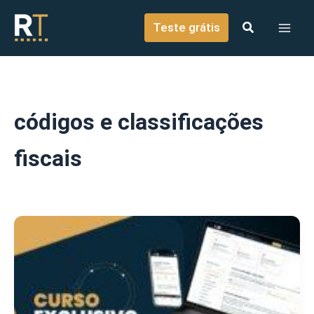
o
Ir para o conteúdo
conteúdo
Teste grátis
códigos e classificações
fiscais