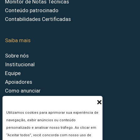
Monitor de Notas Técnicas
Conteúdo patrocinado
Contabilidades Certificadas
Saiba mais
Sobre nós
Institucional
Equipe
Apoiadores
Como anunciar
Fale conosco
Termos de uso
Utilizamos cookies para aprimorar sua experiência de
Política de privacidade
navegação, exibir anúncios ou conteúdo
Princípios Editoriais
personalizado e analisar nosso tráfego. Ao clicar em
“Aceitar todos”, você concorda com nosso uso de