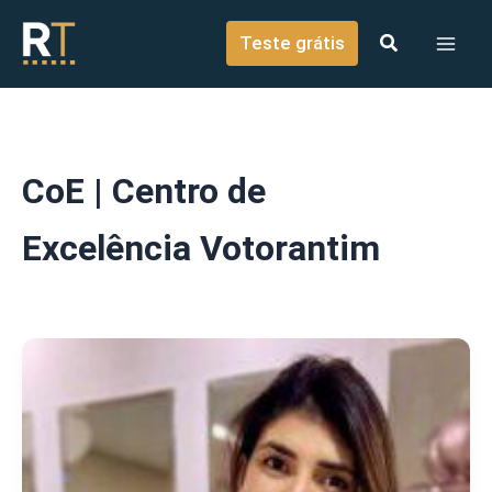
o
Ir para o conteúdo
conteúdo
Teste grátis
CoE | Centro de
Excelência Votorantim