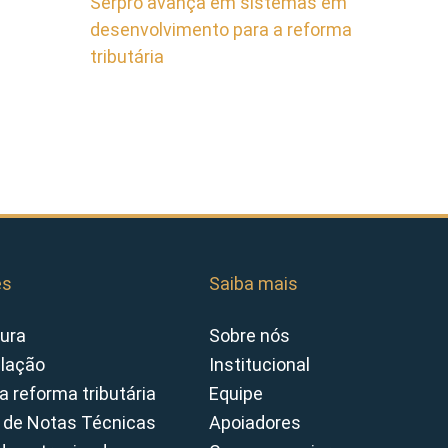
Serpro avança em sistemas em
desenvolvimento para a reforma
tributária
es
Saiba mais
ura
Sobre nós
slação
Institucional
a reforma tributária
Equipe
 de Notas Técnicas
Apoiadores