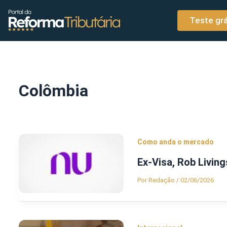
o
Ir para o conteúdo
conteúdo
Teste grá
Colômbia
Como anda o mercado
Ex-Visa, Rob Livin
Por
Redação
/
02/06/2026