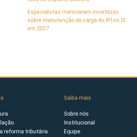
Especialistas mencionam incertezas
sobre manutenção da carga do IPI no IS
em 2027
es
Saiba mais
ura
Sobre nós
slação
Institucional
a reforma tributária
Equipe