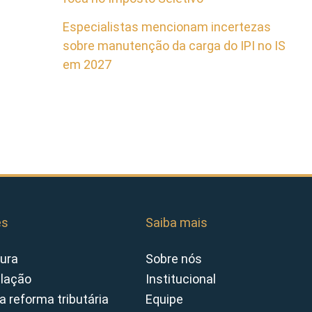
Especialistas mencionam incertezas
sobre manutenção da carga do IPI no IS
em 2027
es
Saiba mais
ura
Sobre nós
slação
Institucional
a reforma tributária
Equipe