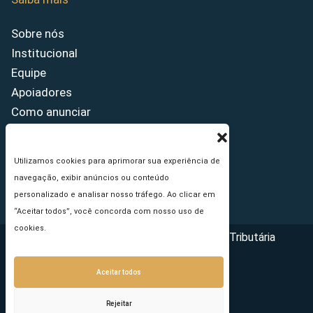
Sobre nós
Institucional
Equipe
Apoiadores
Como anunciar
Fale conosco
Termos de uso
Utilizamos cookies para aprimorar sua experiência de
Política de privacidade
navegação, exibir anúncios ou conteúdo
Princípios Editoriais
personalizado e analisar nosso tráfego. Ao clicar em
“Aceitar todos”, você concorda com nosso uso de
cookies.
Copyright © 2026 - Portal da Reforma Tributária
Aceitar todos
Rejeitar