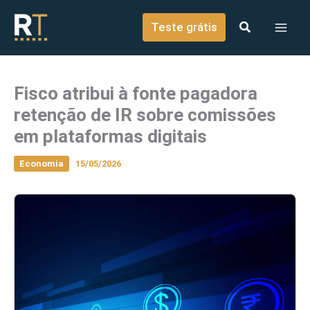
o
Ir para o conteúdo
conteúdo
Teste grátis
Fisco atribui à fonte pagadora
retenção de IR sobre comissões
em plataformas digitais
Economia
15/05/2026