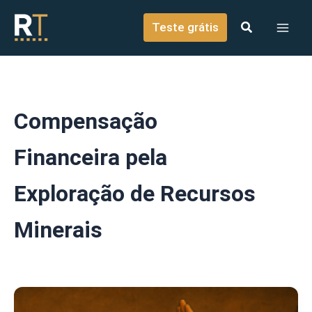
o
Ir para o conteúdo
conteúdo
Teste grátis
Compensação
Financeira pela
Exploração de Recursos
Minerais