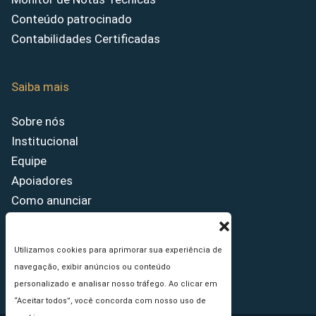
Conteúdo patrocinado
Contabilidades Certificadas
Saiba mais
Sobre nós
Institucional
Equipe
Apoiadores
Como anunciar
Fale conosco
Termos de uso
Utilizamos cookies para aprimorar sua experiência de
Política de privacidade
navegação, exibir anúncios ou conteúdo
Princípios Editoriais
personalizado e analisar nosso tráfego. Ao clicar em
“Aceitar todos”, você concorda com nosso uso de