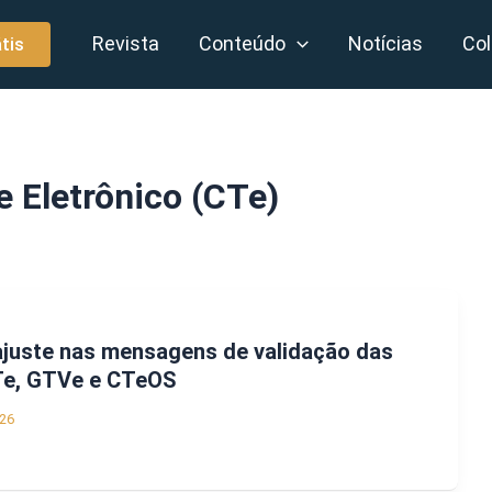
Revista
Conteúdo
Notícias
Col
tis
 Eletrônico (CTe)
ajuste nas mensagens de validação das
Te, GTVe e CTeOS
26