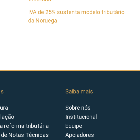
IVA de 25% sustenta modelo tributário
da Noruega
es
Saiba mais
ura
Sobre nós
slação
Institucional
a reforma tributária
Equipe
 de Notas Técnicas
Apoiadores