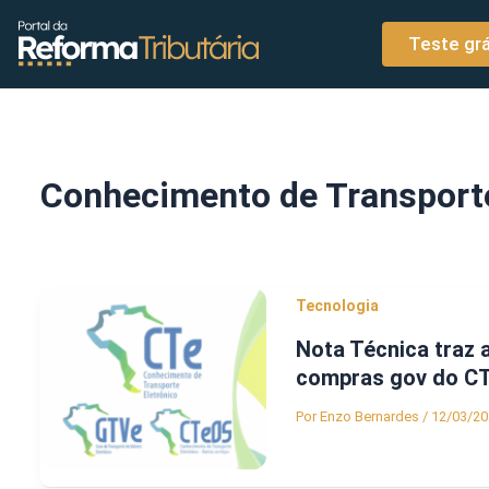
o
Ir para o conteúdo
conteúdo
Teste grá
Conhecimento de Transporte
Tecnologia
Nota Técnica traz 
compras gov do C
Por
Enzo Bernardes
/
12/03/20