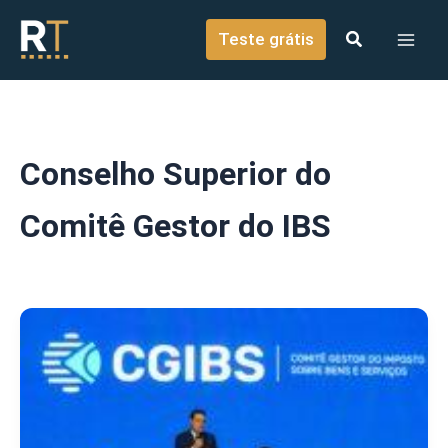
o
Ir para o conteúdo
conteúdo
Teste grátis
Conselho Superior do
Comitê Gestor do IBS