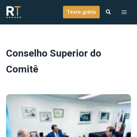
o
Ir para o conteúdo
conteúdo
Teste grátis
Conselho Superior do
Comitê