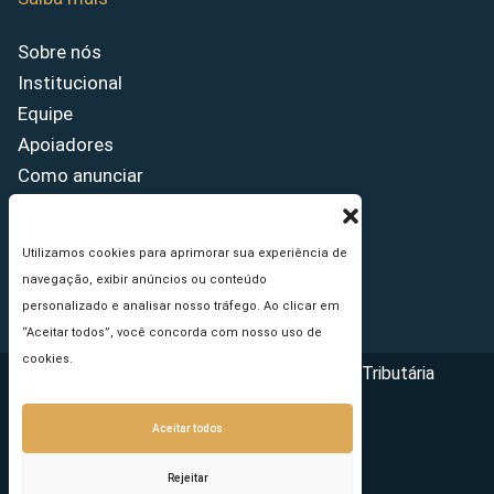
Sobre nós
Institucional
Equipe
Apoiadores
Como anunciar
Fale conosco
Termos de uso
Utilizamos cookies para aprimorar sua experiência de
Política de privacidade
navegação, exibir anúncios ou conteúdo
Princípios Editoriais
personalizado e analisar nosso tráfego. Ao clicar em
“Aceitar todos”, você concorda com nosso uso de
cookies.
Copyright © 2026 - Portal da Reforma Tributária
Aceitar todos
Rejeitar