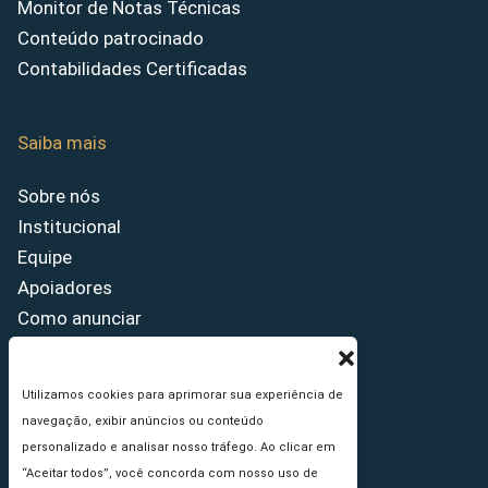
Monitor de Notas Técnicas
Conteúdo patrocinado
Contabilidades Certificadas
Saiba mais
Sobre nós
Institucional
Equipe
Apoiadores
Como anunciar
Fale conosco
Termos de uso
Utilizamos cookies para aprimorar sua experiência de
Política de privacidade
navegação, exibir anúncios ou conteúdo
Princípios Editoriais
personalizado e analisar nosso tráfego. Ao clicar em
“Aceitar todos”, você concorda com nosso uso de