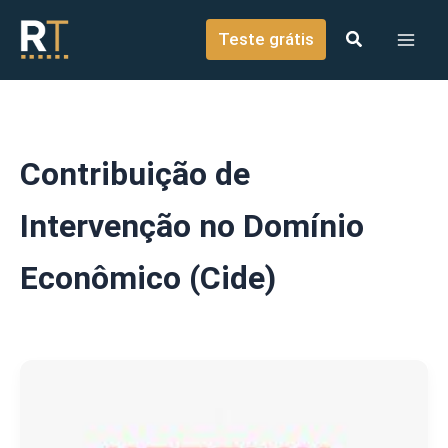
o
Ir para o conteúdo
conteúdo
Teste grátis
Contribuição de
Intervenção no Domínio
Econômico (Cide)