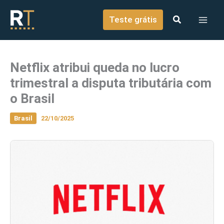
o
Ir para o conteúdo
conteúdo
Teste grátis
Netflix atribui queda no lucro
trimestral a disputa tributária com
o Brasil
Brasil
22/10/2025