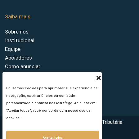
Saiba mais
Sobre nós
Institucional
Equipe
Apoiadores
Como anunciar
Fale conosco
Termos de uso
Utilizamos cookies para aprimorar sua experiência de
Política de privacidade
navegação, exibir anúncios ou conteúdo
Princípios Editoriais
personalizado e analisar nosso tráfego. Ao clicar em
“Aceitar todos”, você concorda com nosso uso de
cookies.
Copyright © 2026 - Portal da Reforma Tributária
Aceitar todos