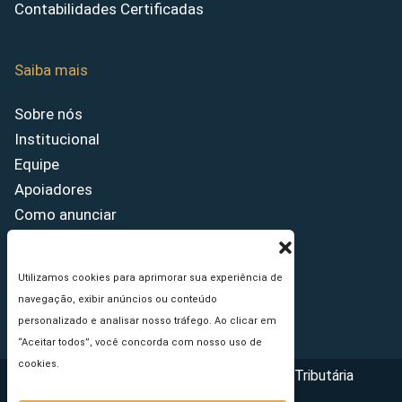
Contabilidades Certificadas
Saiba mais
Sobre nós
Institucional
Equipe
Apoiadores
Como anunciar
Fale conosco
Termos de uso
Utilizamos cookies para aprimorar sua experiência de
Política de privacidade
navegação, exibir anúncios ou conteúdo
Princípios Editoriais
personalizado e analisar nosso tráfego. Ao clicar em
“Aceitar todos”, você concorda com nosso uso de
cookies.
Copyright © 2026 - Portal da Reforma Tributária