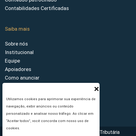
Contabilidades Certificadas
Saiba mais
Sobre nós
Institucional
Equipe
Apoiadores
Como anunciar
Fale conosco
Termos de uso
Utilizamos cookies para aprimorar sua experiência de
Política de privacidade
navegação, exibir anúncios ou conteúdo
Princípios Editoriais
personalizado e analisar nosso tráfego. Ao clicar em
“Aceitar todos”, você concorda com nosso uso de
cookies.
Copyright © 2026 - Portal da Reforma Tributária