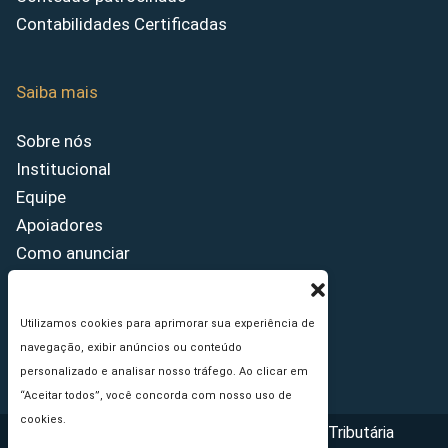
Contabilidades Certificadas
Saiba mais
Sobre nós
Institucional
Equipe
Apoiadores
Como anunciar
Fale conosco
Termos de uso
Utilizamos cookies para aprimorar sua experiência de
Política de privacidade
navegação, exibir anúncios ou conteúdo
Princípios Editoriais
personalizado e analisar nosso tráfego. Ao clicar em
“Aceitar todos”, você concorda com nosso uso de
cookies.
Copyright © 2026 - Portal da Reforma Tributária