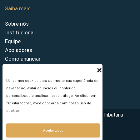
Saiba mais
Sobre nós
Institucional
Equipe
Apoiadores
Como anunciar
Fale conosco
Termos de uso
Utilizamos cookies para aprimorar sua experiência de
Política de privacidade
navegação, exibir anúncios ou conteúdo
Princípios Editoriais
personalizado e analisar nosso tráfego. Ao clicar em
“Aceitar todos”, você concorda com nosso uso de
cookies.
Copyright © 2026 - Portal da Reforma Tributária
Aceitar todos