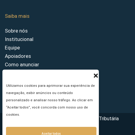
Saiba mais
Sobre nós
Institucional
Equipe
Apoiadores
Como anunciar
Fale conosco
Termos de uso
Utilizamos cookies para aprimorar sua experiência de
Política de privacidade
navegação, exibir anúncios ou conteúdo
Princípios Editoriais
personalizado e analisar nosso tráfego. Ao clicar em
“Aceitar todos”, você concorda com nosso uso de
cookies.
Copyright © 2026 - Portal da Reforma Tributária
Aceitar todos