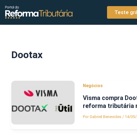
o
Ir para o conteúdo
conteúdo
Teste grá
Dootax
Negócios
Visma compra Doot
reforma tributária 
Por
Gabriel Benevides
/
14/05/