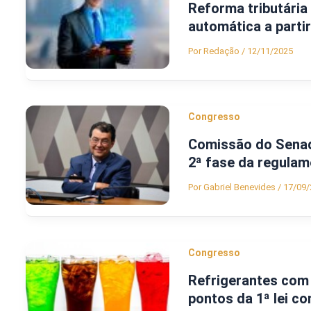
Reforma tributária
automática a parti
Por
Redação
/
12/11/2025
Congresso
Comissão do Senad
2ª fase da regulam
Por
Gabriel Benevides
/
17/09/
Congresso
Refrigerantes com 
pontos da 1ª lei c