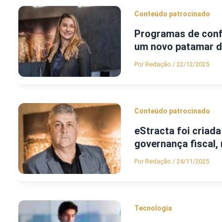
Conteúdo patrocinado
Programas de conf
um novo patamar d
Por
Redação
/
22/12/2025
Conteúdo patrocinado
eStracta foi criada
governança fiscal,
Por
Redação
/
24/11/2025
Tecnologia