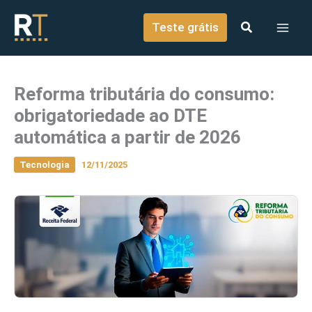
o
Ir para o conteúdo
conteúdo
Teste grátis
Reforma tributária do consumo:
obrigatoriedade ao DTE
automática a partir de 2026
Tecnologia
12/11/2025