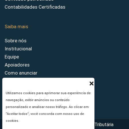
Contabilidades Certificadas
Saiba mais
Sobre nós
Institucional
Equipe
Apoiadores
Como anunciar
Fale conosco
Termos de uso
Utilizamos cookies para aprimorar sua experiência de
Política de privacidade
navegação, exibir anúncios ou conteúdo
Princípios Editoriais
personalizado e analisar nosso tráfego. Ao clicar em
“Aceitar todos”, você concorda com nosso uso de
cookies.
Copyright © 2026 - Portal da Reforma Tributária