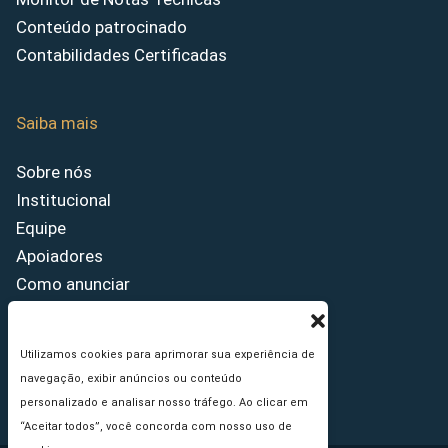
Conteúdo patrocinado
Contabilidades Certificadas
Saiba mais
Sobre nós
Institucional
Equipe
Apoiadores
Como anunciar
Fale conosco
Termos de uso
Utilizamos cookies para aprimorar sua experiência de
Política de privacidade
navegação, exibir anúncios ou conteúdo
Princípios Editoriais
personalizado e analisar nosso tráfego. Ao clicar em
“Aceitar todos”, você concorda com nosso uso de