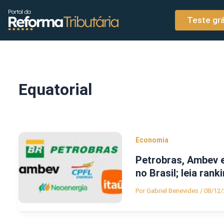
o
Ir para o conteúdo
conteúdo
Teste grá
Equatorial
Economia
Petrobras, Ambev e
no Brasil; leia rank
Por
Gabriel Benevides
/
08/12/