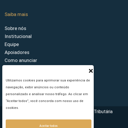
Saiba mais
Sobre nós
Institucional
Equipe
Apoiadores
Como anunciar
Fale conosco
Termos de uso
Utilizamos cookies para aprimorar sua experiência de
Política de privacidade
navegação, exibir anúncios ou conteúdo
Princípios Editoriais
personalizado e analisar nosso tráfego. Ao clicar em
“Aceitar todos”, você concorda com nosso uso de
cookies.
Copyright © 2026 - Portal da Reforma Tributária
Aceitar todos