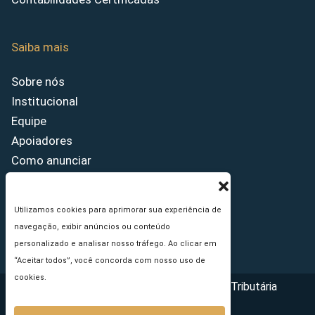
Saiba mais
Sobre nós
Institucional
Equipe
Apoiadores
Como anunciar
Fale conosco
Termos de uso
Utilizamos cookies para aprimorar sua experiência de
Política de privacidade
navegação, exibir anúncios ou conteúdo
Princípios Editoriais
personalizado e analisar nosso tráfego. Ao clicar em
“Aceitar todos”, você concorda com nosso uso de
cookies.
Copyright © 2026 - Portal da Reforma Tributária