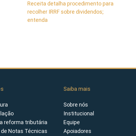
Receita detalha procedimento para
recolher IRRF sobre dividendos;
entenda
es
Saiba mais
ura
Sobre nós
slação
Institucional
a reforma tributária
Equipe
 de Notas Técnicas
Apoiadores