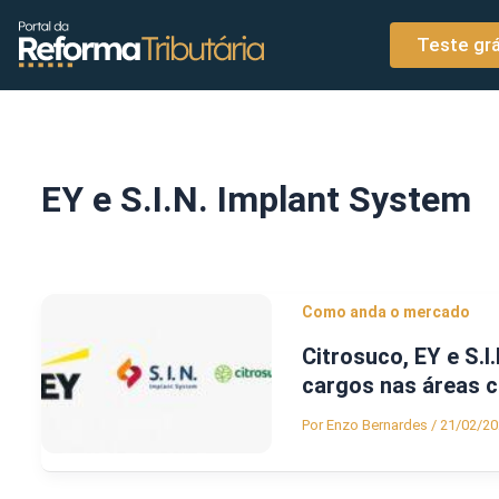
o
Ir para o conteúdo
conteúdo
Teste grá
EY e S.I.N. Implant System
Como anda o mercado
Citrosuco, EY e S.
cargos nas áreas co
Por
Enzo Bernardes
/
21/02/20