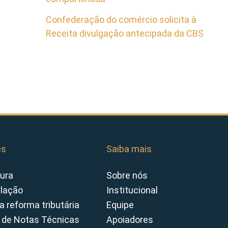
Confederação do comércio solicita à
Receita divulgação antecipada da CBS
es
Saiba mais
ura
Sobre nós
slação
Institucional
a reforma tributária
Equipe
 de Notas Técnicas
Apoiadores