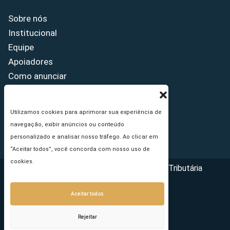
Sobre nós
Institucional
Equipe
Apoiadores
Como anunciar
Fale conosco
Termos de uso
Utilizamos cookies para aprimorar sua experiência de
Política de privacidade
navegação, exibir anúncios ou conteúdo
Princípios Editoriais
personalizado e analisar nosso tráfego. Ao clicar em
“Aceitar todos”, você concorda com nosso uso de
cookies.
Copyright © 2026 - Portal da Reforma Tributária
Aceitar todos
Rejeitar