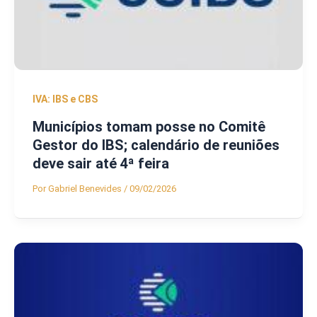
IVA: IBS e CBS
Municípios tomam posse no Comitê
Gestor do IBS; calendário de reuniões
deve sair até 4ª feira
Por
Gabriel Benevides
/
09/02/2026