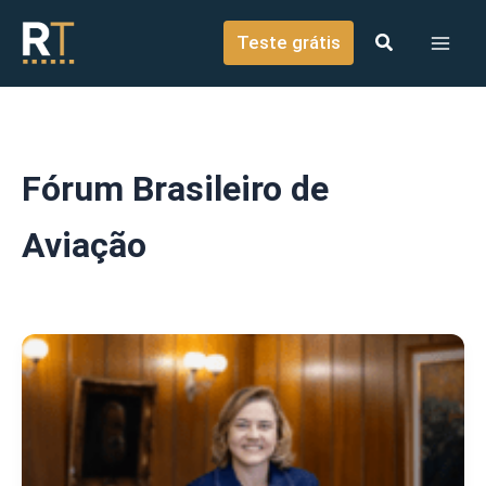
o
Ir para o conteúdo
conteúdo
Teste grátis
Fórum Brasileiro de
Aviação