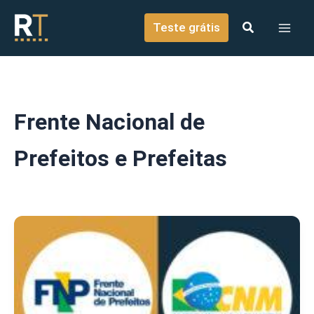
o
Ir para o conteúdo
conteúdo
Teste grátis
Frente Nacional de
Prefeitos e Prefeitas