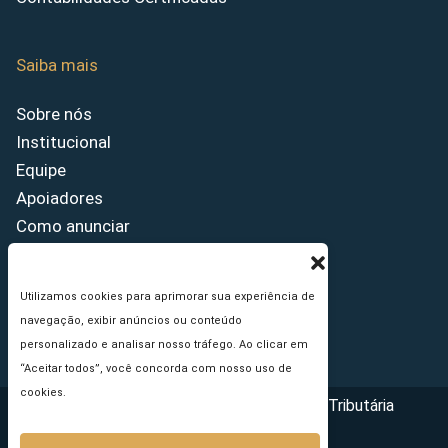
Saiba mais
Sobre nós
Institucional
Equipe
Apoiadores
Como anunciar
Fale conosco
Termos de uso
Utilizamos cookies para aprimorar sua experiência de
Política de privacidade
navegação, exibir anúncios ou conteúdo
Princípios Editoriais
personalizado e analisar nosso tráfego. Ao clicar em
“Aceitar todos”, você concorda com nosso uso de
cookies.
Copyright © 2026 - Portal da Reforma Tributária