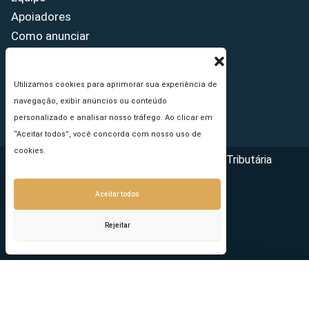
Apoiadores
Como anunciar
Fale conosco
Termos de uso
Utilizamos cookies para aprimorar sua experiência de
Política de privacidade
navegação, exibir anúncios ou conteúdo
Princípios Editoriais
personalizado e analisar nosso tráfego. Ao clicar em
“Aceitar todos”, você concorda com nosso uso de
cookies.
Copyright © 2026 - Portal da Reforma Tributária
Aceitar todos
Rejeitar
Seu e-mail