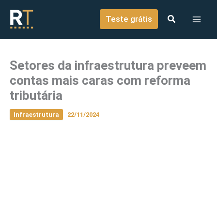
o
Ir para o conteúdo
conteúdo
Teste grátis
Setores da infraestrutura preveem
contas mais caras com reforma
tributária
Infraestrutura
22/11/2024