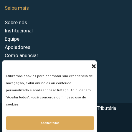
Saiba mais
Sobre nós
Institucional
Equipe
Apoiadores
Como anunciar
Fale conosco
Termos de uso
Utilizamos cookies para aprimorar sua experiência de
Política de privacidade
navegação, exibir anúncios ou conteúdo
Princípios Editoriais
personalizado e analisar nosso tráfego. Ao clicar em
“Aceitar todos”, você concorda com nosso uso de
cookies.
Copyright © 2026 - Portal da Reforma Tributária
Aceitar todos