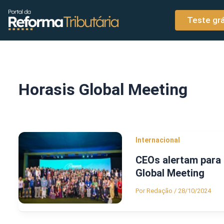
o
Ir para o conteúdo
conteúdo
Teste grá
Horasis Global Meeting
Internacional
CEOs alertam para 
Global Meeting
Por
Redação
/
28/10/2024