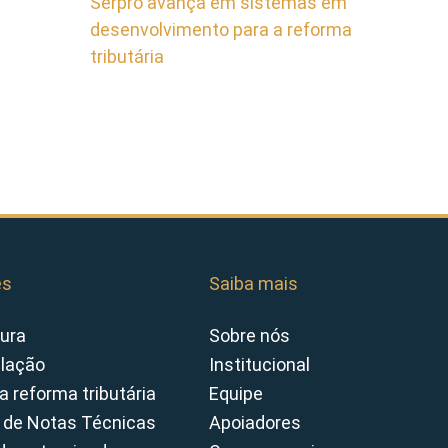
Serpro avança em sistemas em
desenvolvimento para a reforma
tributária
es
Saiba mais
ura
Sobre nós
slação
Institucional
a reforma tributária
Equipe
 de Notas Técnicas
Apoiadores