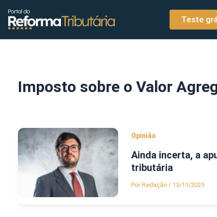
o
Ir para o conteúdo
conteúdo
Teste grá
Imposto sobre o Valor Agre
Opinião
Ainda incerta, a a
tributária
Por
Redação
/
13/11/2025