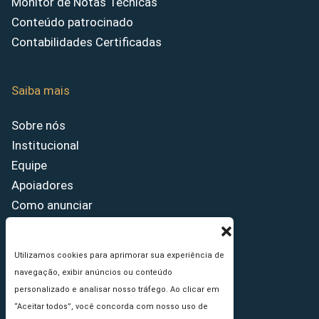
Monitor de Notas Técnicas
Conteúdo patrocinado
Contabilidades Certificadas
Saiba mais
Sobre nós
Institucional
Equipe
Apoiadores
Como anunciar
Fale conosco
Termos de uso
Utilizamos cookies para aprimorar sua experiência de
Política de privacidade
navegação, exibir anúncios ou conteúdo
Princípios Editoriais
personalizado e analisar nosso tráfego. Ao clicar em
“Aceitar todos”, você concorda com nosso uso de