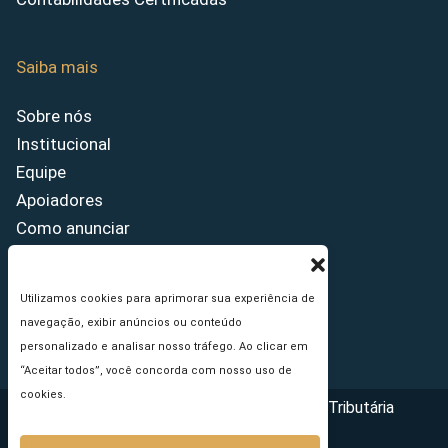
Saiba mais
Sobre nós
Institucional
Equipe
Apoiadores
Como anunciar
Fale conosco
Termos de uso
Utilizamos cookies para aprimorar sua experiência de
Política de privacidade
navegação, exibir anúncios ou conteúdo
Princípios Editoriais
personalizado e analisar nosso tráfego. Ao clicar em
“Aceitar todos”, você concorda com nosso uso de
cookies.
Copyright © 2026 - Portal da Reforma Tributária