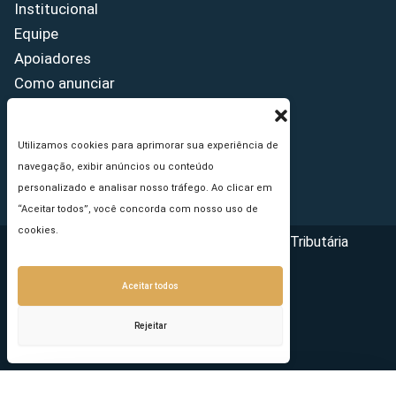
Institucional
Equipe
Apoiadores
Como anunciar
Fale conosco
Termos de uso
Utilizamos cookies para aprimorar sua experiência de
Política de privacidade
navegação, exibir anúncios ou conteúdo
Princípios Editoriais
personalizado e analisar nosso tráfego. Ao clicar em
“Aceitar todos”, você concorda com nosso uso de
cookies.
Copyright © 2026 - Portal da Reforma Tributária
Aceitar todos
Rejeitar
Seu e-mail