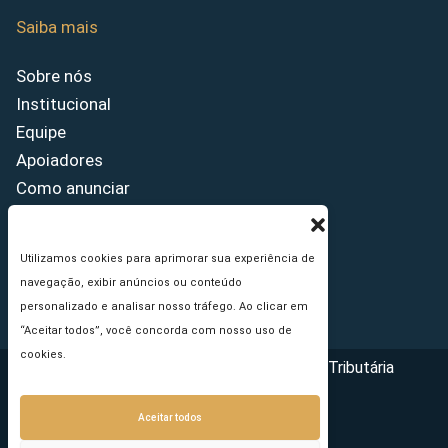
Saiba mais
Sobre nós
Institucional
Equipe
Apoiadores
Como anunciar
Fale conosco
Termos de uso
Utilizamos cookies para aprimorar sua experiência de
Política de privacidade
navegação, exibir anúncios ou conteúdo
Princípios Editoriais
personalizado e analisar nosso tráfego. Ao clicar em
“Aceitar todos”, você concorda com nosso uso de
cookies.
Copyright © 2026 - Portal da Reforma Tributária
Aceitar todos