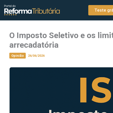
o
Ir para o conteúdo
conteúdo
Teste grá
O Imposto Seletivo e os limi
arrecadatória
Opinião
26/06/2026