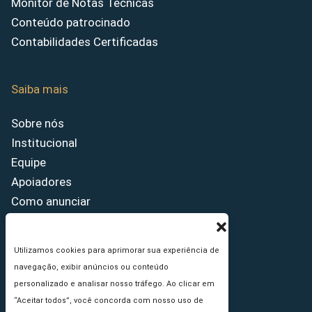
Monitor de Notas Técnicas
Conteúdo patrocinado
Contabilidades Certificadas
Saiba mais
Sobre nós
Institucional
Equipe
Apoiadores
Como anunciar
Fale conosco
Termos de uso
Utilizamos cookies para aprimorar sua experiência de
Política de privacidade
navegação, exibir anúncios ou conteúdo
Princípios Editoriais
personalizado e analisar nosso tráfego. Ao clicar em
“Aceitar todos”, você concorda com nosso uso de