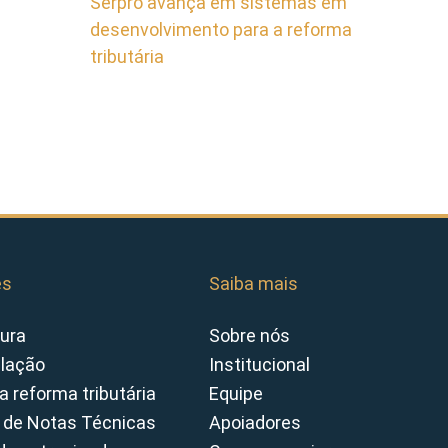
Serpro avança em sistemas em
desenvolvimento para a reforma
tributária
es
Saiba mais
ura
Sobre nós
slação
Institucional
a reforma tributária
Equipe
 de Notas Técnicas
Apoiadores