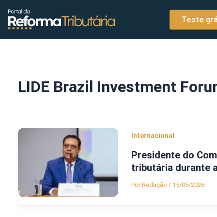
o
Ir para o conteúdo
conteúdo
Teste grá
LIDE Brazil Investment For
Internacional
Presidente do Com
tributária durante
Por
Redação
/
15/05/2026